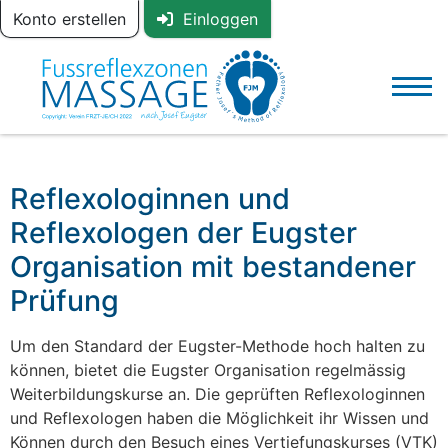
Zum Inhalt springen
Konto erstellen
Einloggen
Zur Navigation springen
Men
Home
Reflexologinnen und
Pater Josef Eugster
Reflexologen der Eugster
Ausbildung
Organisation mit bestandener
Shop
Prüfung
Reflexologinnen / Reflexologen
Um den Standard der Eugster-Methode hoch halten zu
können, bietet die Eugster Organisation regelmässig
Weiterbildungskurse an. Die geprüften Reflexologinnen
und Reflexologen haben die Möglichkeit ihr Wissen und
Können durch den Besuch eines Vertiefungskurses (VTK)